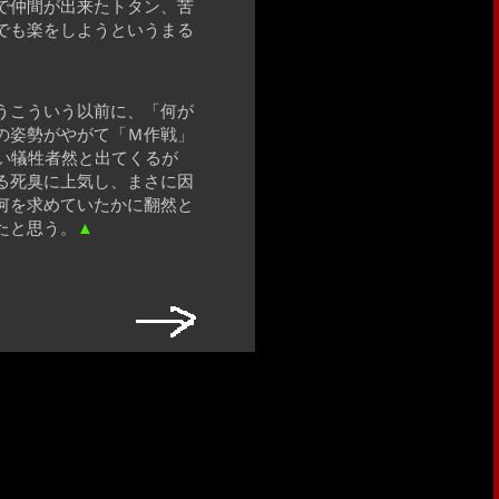
で仲間が出来たトタン、苦
でも楽をしようというまる
うこういう以前に、「何が
の姿勢がやがて「Ｍ作戦」
い犠牲者然と出てくるが
る死臭に上気し、まさに因
何を求めていたかに翻然と
たと思う。
▲