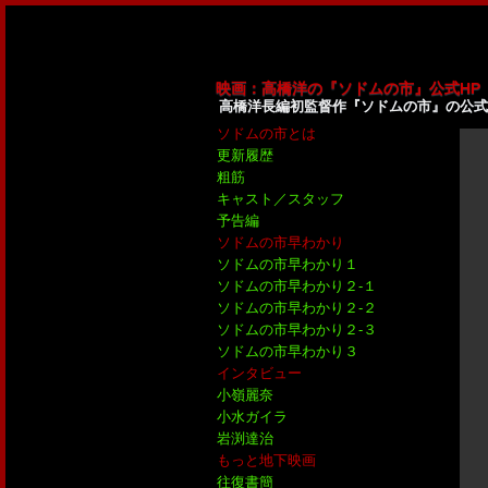
映画：高橋洋の『ソドムの市』公式HP
高橋洋長編初監督作『ソドムの市』の公式
ソドムの市とは
更新履歴
粗筋
キャスト／スタッフ
予告編
ソドムの市早わかり
ソドムの市早わかり１
ソドムの市早わかり２-１
ソドムの市早わかり２-２
ソドムの市早わかり２-３
ソドムの市早わかり３
インタビュー
小嶺麗奈
小水ガイラ
岩渕達治
もっと地下映画
往復書簡