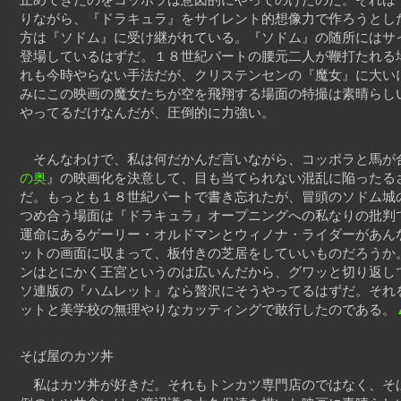
りながら、『ドラキュラ』をサイレント的想像力で作ろうとし
方は『ソドム』に受け継がれている。『ソドム』の随所にはサ
登場しているはずだ。１８世紀パートの腰元二人が鞭打たれる
れも今時やらない手法だが、クリステンセンの『魔女』に大い
みにこの映画の魔女たちが空を飛翔する場面の特撮は素晴らし
やってるだけなんだが、圧倒的に力強い。
そんなわけで、私は何だかんだ言いながら、コッポラと馬が
の奥
』の映画化を決意して、目も当てられない混乱に陥ったる
だ。もっとも１８世紀パートで書き忘れたが、冒頭のソドム城
つめ合う場面は『ドラキュラ』オープニングへの私なりの批判
運命にあるゲーリー・オルドマンとウィノナ・ライダーがあん
ットの画面に収まって、板付きの芝居をしていいものだろうか
ンはとにかく王宮というのは広いんだから、グワッと切り返し
ソ連版の『ハムレット』なら贅沢にそうやってるはずだ。それ
ットと美学校の無理やりなカッティングで敢行したのである。
そば屋のカツ丼
私はカツ丼が好きだ。それもトンカツ専門店のではなく、そ