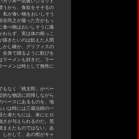
いカツ丼一気食いショット
漂うから、食欲をそそるの
、私が食い物をおいしそう
新谷尚之が撮った方がもっ
に食べ物はおいしそうに撮
かわらず、実は体の根っこ
が描きたいのは飢えた人間
しかし確か、グリフィスの
、全身で踊るように歓びを
はラーメンも好きだ。ラー
ラーメンは時として無性に
でもなく「桃太郎」がベー
型的な物語に回帰しながら
のベースにあるものを、地
らいは時には三蔵法師の一
経た者たちには、単にヒロ
強さが与えられるのだ。荒
踏まえたものではない。あ
。しかして、あの棺がキャ