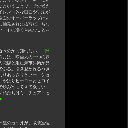
たということで、その考え
イレント的な画面や手法が
場面のオーバーラップはあ
に触発された描写だ。ちな
い。もの凄く単純なことを
合うのかも知れない。『
闇
さまは、映画人の一つの夢
の花嫁と俎渡海市兵衛が見
である。引き裂かれるべき
なりあっさりとツー・ショ
。やはりヒーローとヒロイ
で歩み寄ってきて欲しい。
を私たちはミニチュア・セ
▲
ば屋のカツ丼が。取調室恒