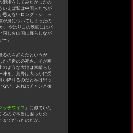
の混淆をしてみたかったの
ういえば私は中国人たちが
か思えないロング・ショッ
慣が身についてしまったの
か。やはりこの映画にはパ
と同じ火山国に暮らしなが
‥‥。
撮るのを好んだというが
した捏造の必死さこそが画
土のような大地は素晴らし
一味を、荒野は大らかに受
舞い降りるのだと私は思っ
いない。あれはチャンと御
ダッチワイフ
』に似ていな
くるので本当に困ったの
たまでだったのだが。