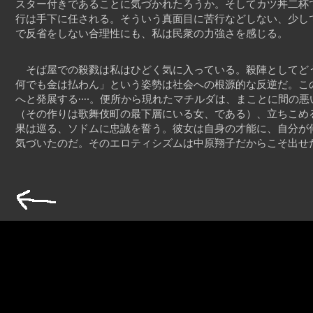
スター付きであることに気づかれたろうか。そしてカツ丼二杯
行は手下に任される。そういう真面目に苦行などしない、少し
で反省をしない合理性にも、私は民衆の力強さを感じる。
そば屋での殺戮は私はひどく気に入っている。殺陣としてど
何でも金は払わん」という姿勢は社会への根源的な反逆だ。こ
へと発展する‥‥。便所から現れたマチルダは、まことに間の悪
（その作りは歌舞伎町の最下層にいる女、である）、立ちこめ
果は巡る、ソドムに忠誠を誓う。彼女は自身の才能に、自分が
気づいたのだ。そのエロティシズムは中原翔子だからこそ出せ