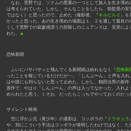
なお、荒野では、ソドムの悪業の一つとして旅人を生き埋め
は考えられていた。しかし、そんなことをしたら、助監督の安
ではなく）と思ったので、止めた（撮影後、『
キルビル２
』を
かったと思った。あの生き埋めの場面は１、２を通して最良の
くして荒野での寂寥感漂う六部殺しのニュアンスは、安里によ
れた。
▲
恐怖新聞
ふいにバサバサッと飛んでくる新聞紙は紛れもなく『
恐怖新
ったことを報じているだけだが‥‥。「しんぶ〜ん」と声を入れ
はや誰にも判らないと思って止めた。しかし、鶴田法男の新作
原作で、やはり「しんぶ〜ん」の声は入ってなかった。入れよ
められたと思う。くそお、だったらこっちでやっておくのだっ
サイレント映画
空に浮かぶ兄（黄少年）の遺影は、コッポラの『
ドラキュラ
や、別にこういう手法はコッポラが発明したわけではなく、た
止めてきたのをコッポラは意図的にやってのけたのだ。それは