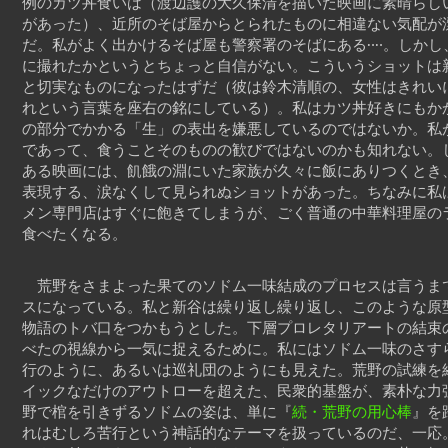
例のカツ丼食いは（渡辺護の大久保清を描いた映画に素晴らし
があった）、近所のそば屋からとられたものに相違ない気配が
だ。私がよく出かけるそば屋も警察署のそばにある‥‥。しかし
に撮れたかというとちょっと自信がない。こういうショットは
と切実なものになったはずだ（彼は鈴木清順の、女性はきれい
れという言葉を座右の銘にしている）。私はカツ丼好きにもか
の部分でかかる「生」の表出を嫌悪しているのではないか。私
であって、食うことそのものの歓びではないのかも知れない。
ある映画には、飢餓の淵にいた家族が久々に飯にありつくとき
表現する、涙なくして見られぬショットがあった。ちなみに私
メン専門店はすぐに飽きてしまうが、ごく普通の中華料理屋の
食べたくなる。
荒野をさまよった果てのソドム一味結成のプロセスは言うま
スになっている。私と新谷は繰り返し繰り返し、このような原
物語のトバ口をつかもうとした。下層プロレタリアートの結束
べたの視線から一気に捉えるために。私にはソドム一味のさす
行のように、あるいは巡礼団のようにも見えた。荒野の試練を
イックなだけのアウトローを超えた、民衆的基盤が、素朴な力
野で棺を引きずるソドムの姿は、単に『
続・荒野の用心棒
』を
れはむしろ苦行という神話的なテーマを扱っているのだ、一応