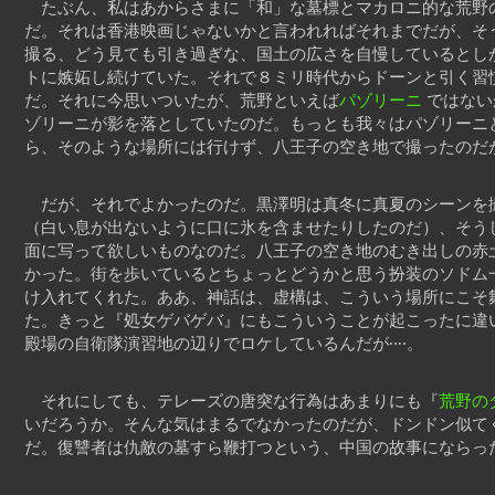
たぶん、私はあからさまに「和」な墓標とマカロニ的な荒野
だ。それは香港映画じゃないかと言われればそれまでだが、そ
撮る、どう見ても引き過ぎな、国土の広さを自慢しているとし
トに嫉妬し続けていた。それで８ミリ時代からドーンと引く習
だ。それに今思いついたが、荒野といえば
パゾリーニ
ではない
ゾリーニが影を落としていたのだ。もっとも我々はパゾリーニ
ら、そのような場所には行けず、八王子の空き地で撮ったのだが
だが、それでよかったのだ。黒澤明は真冬に真夏のシーンを
（白い息が出ないように口に氷を含ませたりしたのだ）、そう
面に写って欲しいものなのだ。八王子の空き地のむき出しの赤
かった。街を歩いているとちょっとどうかと思う扮装のソドム
け入れてくれた。ああ、神話は、虚構は、こういう場所にこそ
た。きっと『処女ゲバゲバ』にもこういうことが起こったに違
殿場の自衛隊演習地の辺りでロケしているんだが‥‥。
それにしても、テレーズの唐突な行為はあまりにも『
荒野の
いだろうか。そんな気はまるでなかったのだが、ドンドン似て
だ。復讐者は仇敵の墓すら鞭打つという、中国の故事にならっ