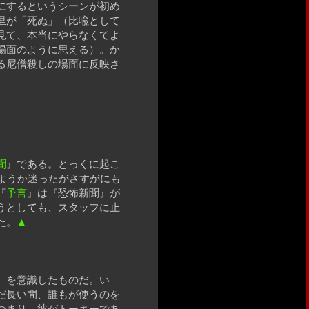
にするというシーンが初め
里が「死ぬ」（比喩として
見て、本当にやらなくてよ
場面のように思える）。か
る尼僧殺しの場面に反映さ
聞
』である。とっくに起こ
ようか迷ったがさすがにも
『
予言
』は『恐怖新聞』が
うとしても、スタッフに止
た。
▲
』を意識したものだ。い
だ長い間、誰もが使うのを
つまり、彼がトーキーであ