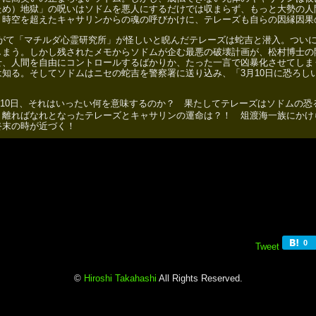
ため）地獄」の呪いはソドムを悪人にするだけでは収まらず、もっと大勢の人
。時空を超えたキャサリンからの魂の呼びかけに、テレーズも自らの因縁因果
がて「マチルダ心霊研究所」が怪しいと睨んだテレーズは蛇吉と潜入。つい
しまう。しかし残されたメモからソドムが企む最悪の破壊計画が、松村博士の
せ、人間を自由にコントロールするばかりか、たった一言で凶暴化させてしま
は知る。そしてソドムはニセの蛇吉を警察署に送り込み、「3月10日に恐ろし
10日、それはいったい何を意味するのか？ 果たしてテレーズはソドムの恐
 離ればなれとなったテレーズとキャサリンの運命は？！ 俎渡海一族にかけ
終末の時が近づく！
Tweet
©
Hiroshi Takahashi
All Rights Reserved.