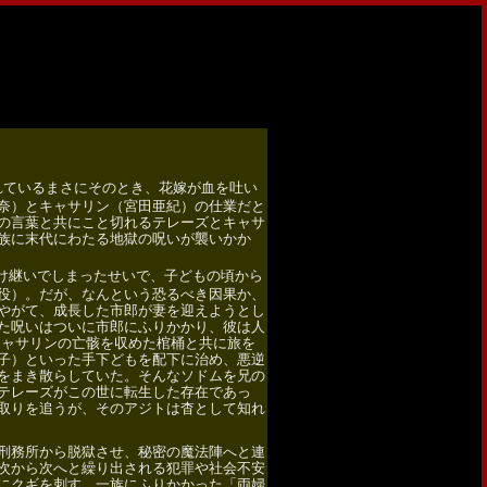
れているまさにそのとき、花嫁が血を吐い
奈）とキャサリン（宮田亜紀）の仕業だと
の言葉と共にこと切れるテレーズとキャサ
族に末代にわたる地獄の呪いが襲いかか
け継いでしまったせいで、子どもの頃から
役）。だが、なんという恐るべき因果か、
やがて、成長した市郎が妻を迎えようとし
た呪いはついに市郎にふりかかり、彼は人
ャサリンの亡骸を収めた棺桶と共に旅を
子）といった手下どもを配下に治め、悪逆
をまき散らしていた。そんなソドムを兄の
テレーズがこの世に転生した存在であっ
取りを追うが、そのアジトは杳として知れ
刑務所から脱獄させ、秘密の魔法陣へと連
次から次へと繰り出される犯罪や社会不安
にクギを刺す。一族にふりかかった「両婦