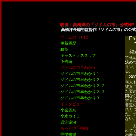
映画：高橋洋の『ソドムの市』公式HP
高橋洋長編初監督作『ソドムの市』の公式
ソドムの市とは
「
更新履歴
粗筋
発
キャスト／スタッフ
て死
予告編
決め
リン
ソドムの市早わかり
る。
ソドムの市早わかり１
3
0
ソドムの市早わかり２-１
何人
ソドムの市早わかり２-２
彼女
た宴
ソドムの市早わかり２-３
間な
ソドムの市早わかり３
する
インタビュー
非道
仇と
小嶺麗奈
た。
小水ガイラ
ない
岩渕達治
一方
もっと地下映画
れて
往復書簡
の数