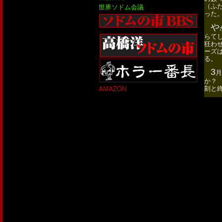
（ふ
世界ソドム会議
った
や
らて
狂わ
ーズ
る。
3
月
か？
刻と
AMAZON