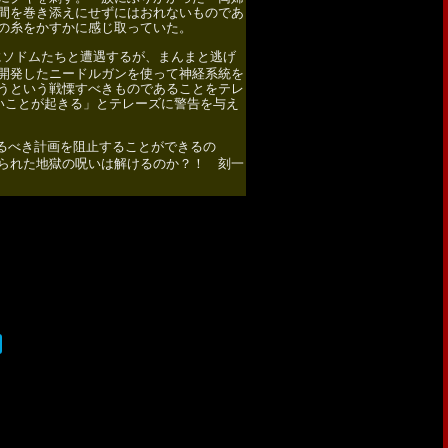
間を巻き添えにせずにはおれないものであ
の糸をかすかに感じ取っていた。
にソドムたちと遭遇するが、まんまと逃げ
開発したニードルガンを使って神経系統を
うという戦慄すべきものであることをテレ
いことが起きる」とテレーズに警告を与え
るべき計画を阻止することができるの
られた地獄の呪いは解けるのか？！ 刻一