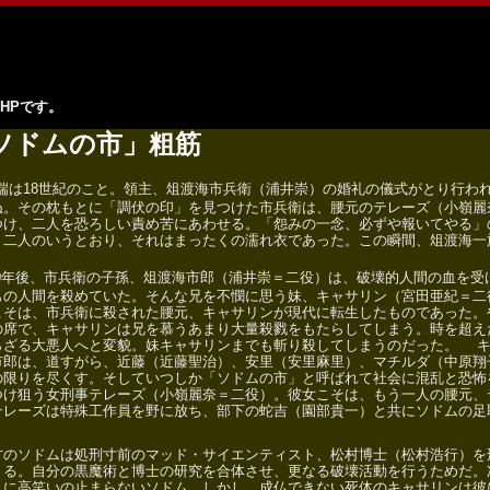
HPです。
ソドムの市」粗筋
端は18世紀のこと。領主、俎渡海市兵衛（浦井崇）の婚礼の儀式がとり行わ
ぬ。その枕もとに「調伏の印」を見つけた市兵衛は、腰元のテレーズ（小嶺麗
つけ、二人を恐ろしい責め苦にあわせる。「怨みの一念、必ずや報いてやる」
。二人のいうとおり、それはまったくの濡れ衣であった。この瞬間、俎渡海一
0年後、市兵衛の子孫、俎渡海市郎（浦井崇＝二役）は、破壊的人間の血を受
もの人間を殺めていた。そんな兄を不憫に思う妹、キャサリン（宮田亜紀＝二
こそは、市兵衛に殺された腰元、キャサリンが現代に転生したものであった。
の席で、キャサリンは兄を慕うあまり大量殺戮をもたらしてしまう。時を超え
らざる大悪人へと変貌。妹キャサリンまでも斬り殺してしまうのだった。 キ
市郎は、道すがら、近藤（近藤聖治）、安里（安里麻里）、マチルダ（中原翔
の限りを尽くす。そしていつしか「ソドムの市」と呼ばれて社会に混乱と恐怖
つけ狙う女刑事テレーズ（小嶺麗奈＝二役）。彼女こそは、もう一人の腰元、
テレーズは特殊工作員を野に放ち、部下の蛇吉（園部貴一）と共にソドムの足
。
のソドムは処刑寸前のマッド・サイエンティスト、松村博士（松村浩行）を
くる。自分の黒魔術と博士の研究を合体させ、更なる破壊活動を行うためだ。
々に高笑いの止まらないソドム。しかし、成仏できない死体のキャサリンは彼