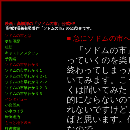
映画：高橋洋の『ソドムの市』公式HP
高橋洋長編初監督作『ソドムの市』の公式HPです。
ソドムの市とは
■ 急にソドムの市へ
更新履歴
粗筋
『ソドムの市』
キャスト／スタッフ
っていくのを楽
予告編
ソドムの市早わかり
終わってしまっ
ソドムの市早わかり１
ソドムの市早わかり２-１
いてみます。こ
ソドムの市早わかり２-２
くは聞いてみた
ソドムの市早わかり２-３
ソドムの市早わかり３
的にならないの
インタビュー
小嶺麗奈
れないですけど
小水ガイラ
ばと思います。
岩渕達治
もっと地下映画
なので。
往復書簡