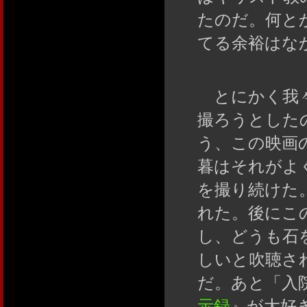
たのだ。何と
てる余裕はな
とにかく我々
撮ろうとした
う、この映画
暮はそれがよ
を撮り続けた
れた。後にこ
し、どうも石
しいと吹聴さ
だ。あと「入
示録
』が大好