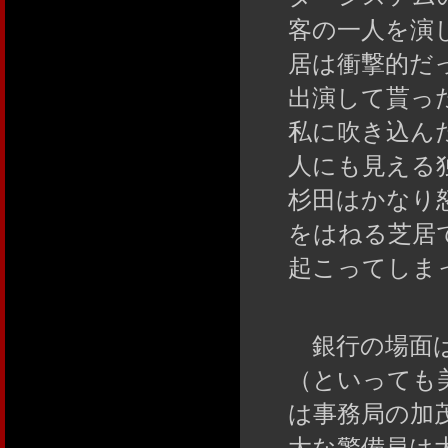
客の一人を演
居は衝撃的だ
出演して貰っ
私に吹き込ん
人にも見える
杉田はかなり
をはねる芝居
起こってしま
銀行の場面は
（といっても
は事務局の加
大な警備員は