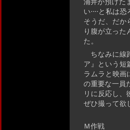
浦井が預けた
い‥‥と私は
そうだ、だか
り腹が立った
た。
ちなみに線路
ア』という短
ラムラと映画
の重要な一員
リに反応し、
ぜひ撮って欲
Ｍ作戦