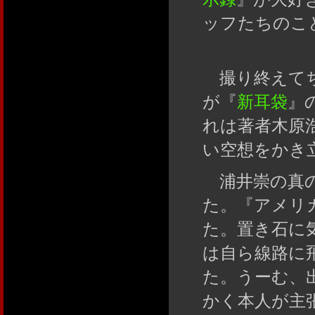
ッフたちのこと
撮り終えてち
が『
新耳袋
』
れは著者木原
い空想をかき
浦井崇の真の
た。『アメリ
た。置き石に
は自ら線路に
た。うーむ、
かく本人が主