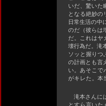
いだ、驚いた
となる絶妙の
日常生活の中
のだ（彼らは
だ。これはヤ
壊行為だ。滝
ソッと握りつ
の計画とも言
い。あそこで
がキレた。本
滝本さんには
とすら言いた