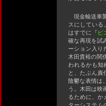
現金輸送車襲
スにしている
はすでに『
ピ
確な再現を試
ーション入り
木田貴裕の関
われるかも知
と、たぶん責
陰鬱な表情は
う。木田は映
るために、か
ターシステム