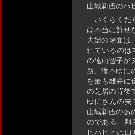
山城新伍のハ
いくらくだら
は本当に許せ
夫婦の場面は
れているのは
の遠山智子が
新、滝本ゆに
を最も雄弁に
の芝居の背後
ゆにさんの夫
山城新伍のあ
のである。判
ヒハヒとは山