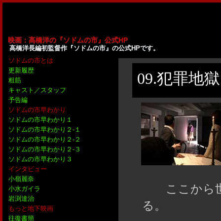
映画：高橋洋の『ソドムの市』公式HP
高橋洋長編初監督作『ソドムの市』の公式HPです。
ソドムの市とは
更新履歴
09.犯罪地獄
粗筋
キャスト／スタッフ
予告編
ソドムの市早わかり
ソドムの市早わかり１
ソドムの市早わかり２-１
ソドムの市早わかり２-２
ソドムの市早わかり２-３
ソドムの市早わかり３
インタビュー
小嶺麗奈
ここから世
小水ガイラ
岩渕達治
る。
もっと地下映画
往復書簡