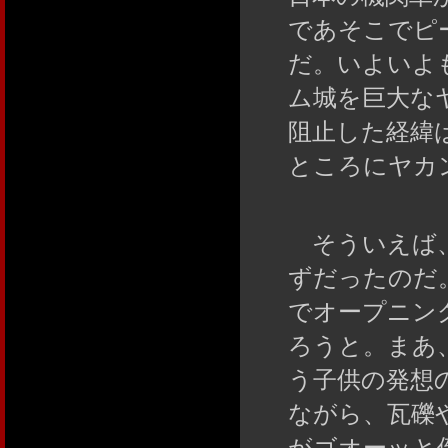
であそこでピ
だ。いよいよ
ム城を巨大な
阻止した経緯
ところにヤカ
そういえば、
ずだったのだ
でオープニン
ろうと。まあ
う子供の発想
ながら、瓦礫
がゴオーッと