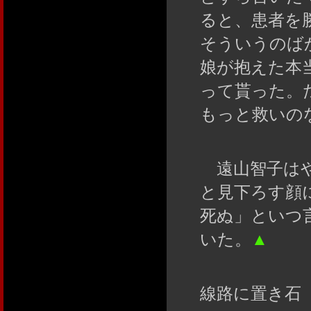
ると、患者を
そういうのば
娘が抱えた本
って貰った。
もっと救いの
遠山智子はや
と見下ろす顔
死ぬ」といつ
いた。
▲
線路に置き石