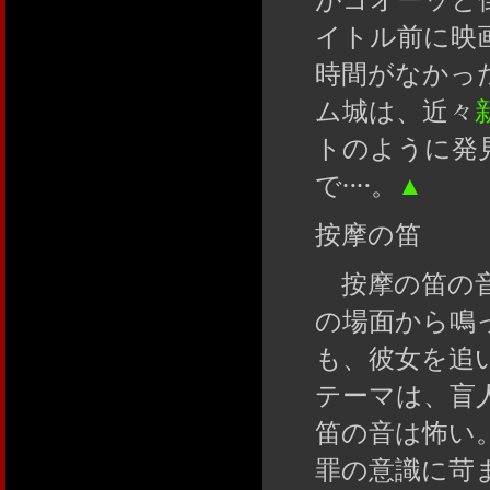
イトル前に映
時間がなかっ
ム城は、近々
トのように発
で‥‥。
▲
按摩の笛
按摩の笛の音
の場面から鳴
も、彼女を追
テーマは、盲
笛の音は怖い
罪の意識に苛