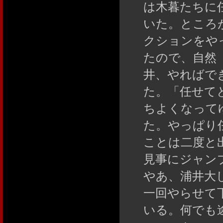
は木暮たちに
いた。ところ
クションをや
たので、自然
井、やればで
た。「任せて
ちよくなって
た。やっぱり
ことは二度と
見事にジャン
やあ、浦井大
一回やらせて
いる。何でも