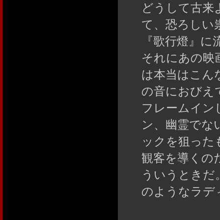
どうして古来
て、恐ろしい
『歌行燈』に
それにあの映
は本当はこん
の音におびえ
フレームイン
ン、幽霊でな
ックを狙った
観客を導くの
ういうときだ
のようなラデ