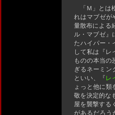
「Ｍ」とは松
れはマブゼが
量散布による
ル・マブゼ』
たハイパー・
して私は『レ
ものの本当の
ぎるネーミン
といい、『
レ
ょっと他に類
敬を決定的な
屋を襲撃する
があるだろう