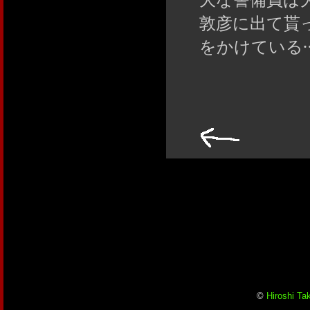
敦彦に出て貰
をかけている‥
©
Hiroshi Ta