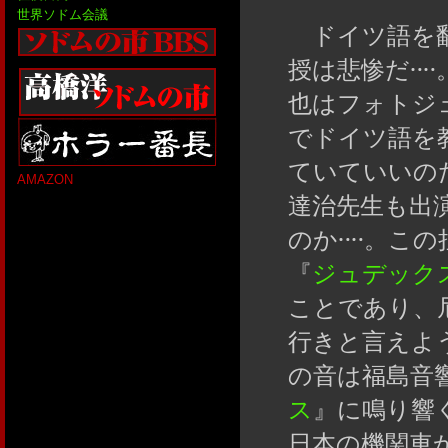
世界ソドム会議
ドイツ語を翻
授は悲惨だ‥
也はフォトジ
でドイツ語を
ていていいの
AMAZON
達治先生も出
のか‥‥。こ
『
ジュデック
ことであり、
行きと言えよ
の音は福島音
ス
』に鳴り響
日本の機関車