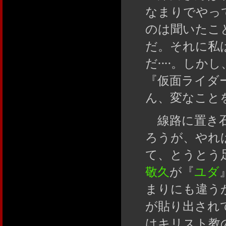
なまりでやっ
のは聞いたこ
だ。それに私
だ‥‥。しかし
『仮面ライダ
ん、変なこと
線路に置き石
ろうが、やれ
て、とうとう
敬久
が『
ユダ
まりにも違う
が貼り出され
はキリスト教