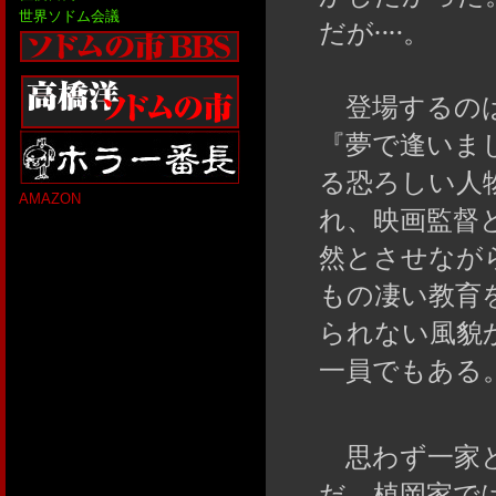
世界ソドム会議
だが‥‥。
登場するのは
『夢で逢いま
る恐ろしい人
AMAZON
れ、映画監督
然とさせなが
もの凄い教育
られない風貌
一員でもある
思わず一家と
だ。植岡家で