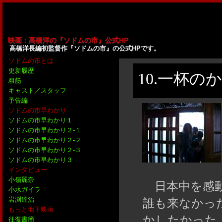
映画：高橋洋の『ソドムの市』公式HP
高橋洋長編初監督作『ソドムの市』の公式HPです。
ソドムの市とは
更新履歴
10.一杯の
粗筋
キャスト／スタッフ
予告編
ソドムの市早わかり
ソドムの市早わかり１
ソドムの市早わかり２-１
ソドムの市早わかり２-２
ソドムの市早わかり２-３
ソドムの市早わかり３
インタビュー
小嶺麗奈
日本中を感動
小水ガイラ
誰も来なかっ
岩渕達治
もっと地下映画
かしたかった
往復書簡