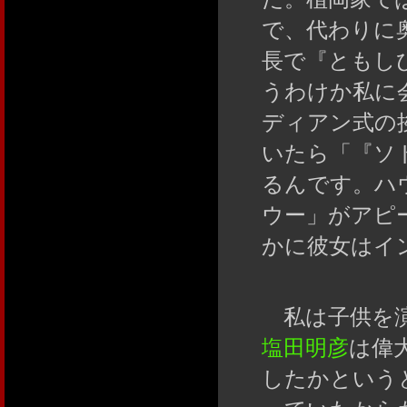
で、代わりに
長で『ともし
うわけか私に
ディアン式の
いたら「『ソ
るんです。ハ
ウー」がアピ
かに彼女はイ
私は子供を演
塩田明彦
は偉
したかという