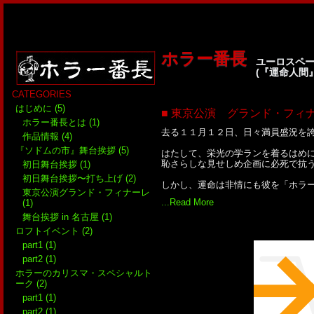
ホラー番長
ユーロスペー
(『運命人間
CATEGORIES
はじめに (5)
■ 東京公演 グランド・フィ
ホラー番長とは (1)
去る１１月１２日、日々満員盛況を
作品情報 (4)
『ソドムの市』舞台挨拶 (5)
はたして、栄光の学ランを着るはめ
恥さらしな見せしめ企画に必死で抗
初日舞台挨拶 (1)
初日舞台挨拶〜打ち上げ (2)
しかし、運命は非情にも彼を「ホラー
東京公演グランド・フィナーレ
...Read More
(1)
舞台挨拶 in 名古屋 (1)
ロフトイベント (2)
part1 (1)
part2 (1)
ホラーのカリスマ・スペシャルト
ーク (2)
part1 (1)
part2 (1)