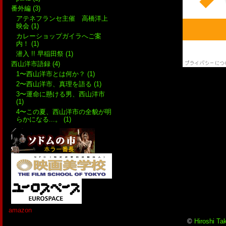
番外編 (3)
アテネフランセ主催 高橋洋上
映会 (1)
カレーショップガイラへご案
内！ (1)
潜入 !! 早稲田祭 (1)
西山洋市語録 (4)
1〜西山洋市とは何か？ (1)
2〜西山洋市、真理を語る (1)
3〜運命に懸ける男、西山洋市
(1)
4〜この夏、西山洋市の全貌が明
らかになる...。 (1)
amazon
©
Hiroshi Ta