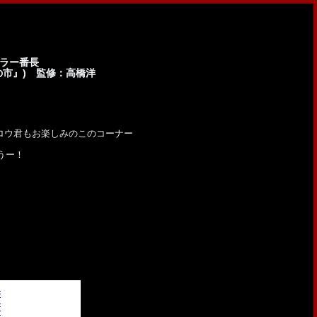
ホラー番長
の市』) 監修：高橋洋
ロウ君もお楽しみのこのコーナー
うー！