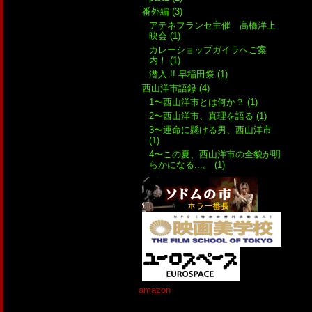
番外編 (3)
アテネフランセ主催 高橋洋上
映会 (1)
カレーショップガイラへご案
内！ (1)
潜入 !! 早稲田祭 (1)
西山洋市語録 (4)
1〜西山洋市とは何か？ (1)
2〜西山洋市、真理を語る (1)
3〜運命に懸ける男、西山洋市
(1)
4〜この夏、西山洋市の全貌が明
らかになる...。 (1)
amazon