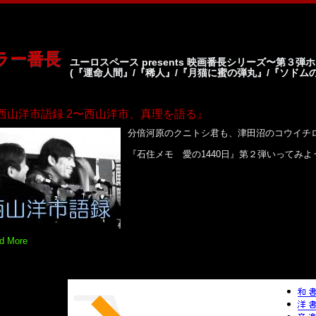
ラー番長
ユーロスペース presents 映画番長シリーズ〜第３弾
(『運命人間』/『稀人』/『月猫に蜜の弾丸』/『ソドム
『西山洋市語録 2〜西山洋市、真理を語る』
分倍河原のクニトシ君も、津田沼のコウイチ
『石住メモ 愛の1440日』第２弾いってみよ
ad More