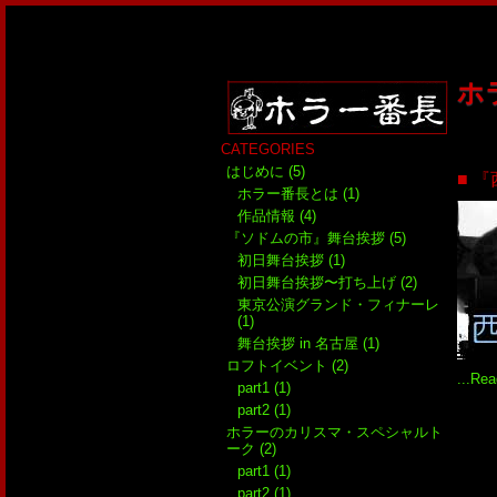
ホ
CATEGORIES
はじめに (5)
■ 
ホラー番長とは (1)
作品情報 (4)
『ソドムの市』舞台挨拶 (5)
初日舞台挨拶 (1)
初日舞台挨拶〜打ち上げ (2)
東京公演グランド・フィナーレ
(1)
舞台挨拶 in 名古屋 (1)
ロフトイベント (2)
...Re
part1 (1)
part2 (1)
ホラーのカリスマ・スペシャルト
ーク (2)
part1 (1)
part2 (1)