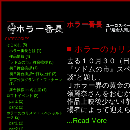
ホラー番長
ユーロスペー
(『運命人間
CATEGORIES
はじめに (5)
■ ホラーのカ
ホラー番長とは (1)
作品情報 (4)
去る１０月３０（
『ソドムの市』舞台挨拶 (5)
『ソドムの市』スペ
初日舞台挨拶 (1)
初日舞台挨拶〜打ち上げ (2)
談"と題し、
東京公演グランド・フィナーレ
Ｊホラー界の黄金
(1)
舞台挨拶 in 名古屋 (1)
嶺麗奈さんをおむ
ロフトイベント (2)
作品上映後少ない
part1 (1)
part2 (1)
場者によって迎え
ホラーのカリスマ・スペシャルト
ーク (2)
...Read More
part1 (1)
part2 (1)