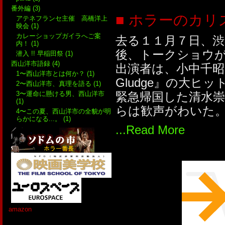
番外編 (3)
■ ホラーのカ
アテネフランセ主催 高橋洋上
映会 (1)
カレーショップガイラへご案
去る１１月７日、
内！ (1)
後、トークショウ
潜入 !! 早稲田祭 (1)
西山洋市語録 (4)
出演者は、小中千昭
1〜西山洋市とは何か？ (1)
Gludge』の大ヒ
2〜西山洋市、真理を語る (1)
3〜運命に懸ける男、西山洋市
緊急帰国した清水
(1)
らは歓声がわいた
4〜この夏、西山洋市の全貌が明
らかになる...。 (1)
...Read More
amazon