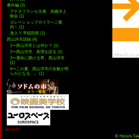
番外編 (3)
アテネフランセ主催 高橋洋上
映会 (1)
カレーショップガイラへご案
内！ (1)
潜入 !! 早稲田祭 (1)
西山洋市語録 (4)
1〜西山洋市とは何か？ (1)
2〜西山洋市、真理を語る (1)
3〜運命に懸ける男、西山洋市
(1)
4〜この夏、西山洋市の全貌が明
らかになる...。 (1)
amazon
©
Hiroshi Ta