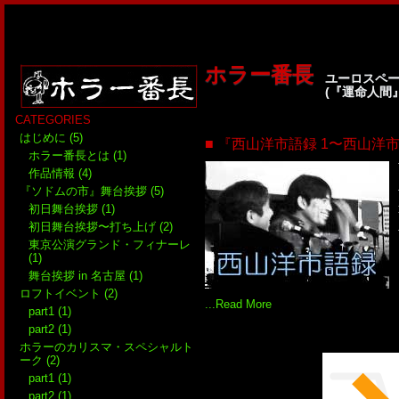
ホラー番長
ユーロスペー
(『運命人間
CATEGORIES
はじめに (5)
■ 『西山洋市語録 1〜西山洋
ホラー番長とは (1)
作品情報 (4)
『ソドムの市』舞台挨拶 (5)
初日舞台挨拶 (1)
初日舞台挨拶〜打ち上げ (2)
東京公演グランド・フィナーレ
(1)
舞台挨拶 in 名古屋 (1)
ロフトイベント (2)
...Read More
part1 (1)
part2 (1)
ホラーのカリスマ・スペシャルト
ーク (2)
part1 (1)
part2 (1)