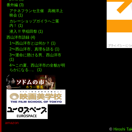
番外編 (3)
アテネフランセ主催 高橋洋上
映会 (1)
カレーショップガイラへご案
内！ (1)
潜入 !! 早稲田祭 (1)
西山洋市語録 (4)
1〜西山洋市とは何か？ (1)
2〜西山洋市、真理を語る (1)
3〜運命に懸ける男、西山洋市
(1)
4〜この夏、西山洋市の全貌が明
らかになる...。 (1)
amazon
©
Hiroshi Ta