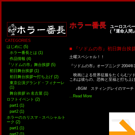
ホラー番長
ユーロスペー
(『運命人間
CATEGORIES
はじめに (5)
■ 『ソドムの市』初日舞台挨
ホラー番長とは (1)
土曜スペシャル！！
作品情報 (4)
『ソドムの市』舞台挨拶 (5)
『ソドムの市』オープニング 2004年
初日舞台挨拶 (1)
映画による世界征服をたくらむソド
初日舞台挨拶〜打ち上げ (2)
これは彼らの、恐怖と至福と打ち上
東京公演グランド・フィナーレ
(1)
♪BGM スティングレイのマーチ (20
舞台挨拶 in 名古屋 (1)
...Read More
ロフトイベント (2)
part1 (1)
part2 (1)
ホラーのカリスマ・スペシャルト
ーク (2)
part1 (1)
part2 (1)